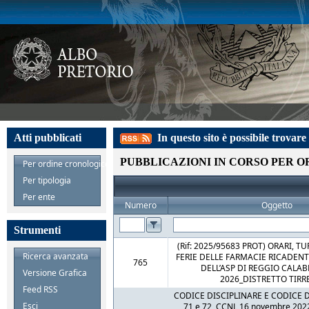
Atti pubblicati
In questo sito è possibile trovare l
PUBBLICAZIONI IN CORSO PER 
Per ordine cronologico
Per tipologia
Per ente
Numero
Oggetto
Strumenti
(Rif: 2025/95683 PROT) ORARI, TU
Ricerca avanzata
FERIE DELLE FARMACIE RICADENT
765
DELL’ASP DI REGGIO CALAB
Versione Grafica
2026_DISTRETTO TIRR
Feed RSS
CODICE DISCIPLINARE E CODICE D
Esci
71 e 72, CCNL 16 novembre 2022,